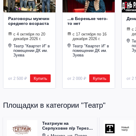
Разговоры мужчин
...в Бореньке чего-
Ден
среднего возраста
то нет
с 
де
с 4 октября по 20
с 17 октября по 16
декабря 2026 г.
декабря 2026 г.
Те
п
Театр "Квартет И" в
Театр "Квартет И" в
З
помещении ДК им.
помещении ДК им.
Зуева
Зуева
Купить
Купить
от 2 500 ₽
от 2 000 ₽
от 2 
Площадки в категории "Театр"
Театриум на
Серпуховке п/р Терезы
Дуровой
г. Москва, ул. Павловская, д. 6.