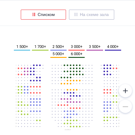
Металл
Списком
На схеме зала