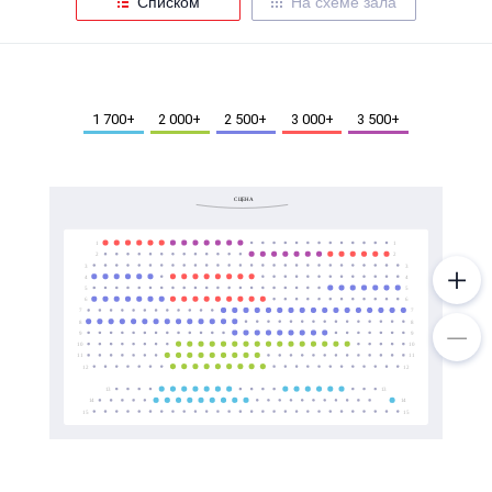
Списком
На схеме зала
Металл