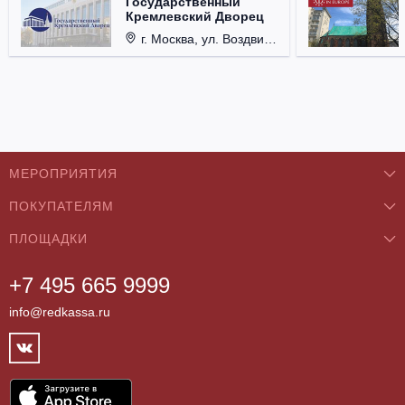
Государственный
Кремлевский Дворец
г. Москва, ул. Воздвиженка, д. 1, Кремль.
МЕРОПРИЯТИЯ
ПОКУПАТЕЛЯМ
Концерты
ПЛОЩАДКИ
О нас
Классика
+7 495 665 9999
Бар/Ресторан/Кафе
Как купить
Театры
info@redkassa.ru
Клуб
Возврат билетов
Фестивали
Концертный зал
Контакты
Спорт
Театр
Партнёры
Цирк