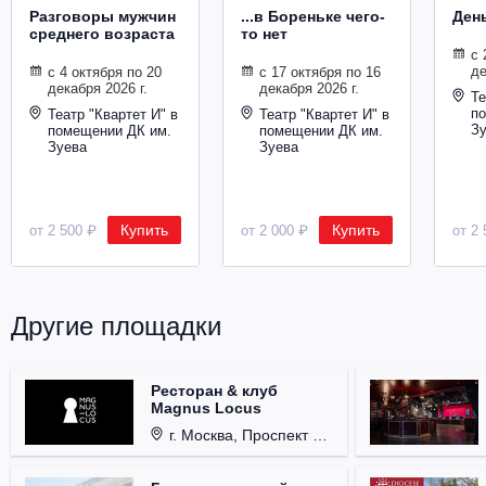
Разговоры мужчин
...в Бореньке чего-
Ден
среднего возраста
то нет
с 
де
с 4 октября по 20
с 17 октября по 16
декабря 2026 г.
декабря 2026 г.
Те
п
Театр "Квартет И" в
Театр "Квартет И" в
З
помещении ДК им.
помещении ДК им.
Зуева
Зуева
Купить
Купить
от 2 500 ₽
от 2 000 ₽
от 2 
Другие площадки
Ресторан & клуб
Magnus Locus
г. Москва, Проспект Мира, д. 12, стр. 9.