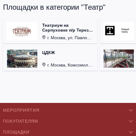
Площадки в категории "Театр"
Театриум на
Серпуховке п/р Терезы
Дуровой
г. Москва, ул. Павловская, д. 6.
ЦДКЖ
г. Москва, Комсомольская пл., д. 4.
МЕРОПРИЯТИЯ
ПОКУПАТЕЛЯМ
Концерты
ПЛОЩАДКИ
О нас
Классика