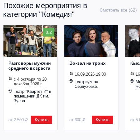
Похожие мероприятия в
Смотреть все (62)
категории "Комедия"
8.2
Разговоры мужчин
Вокзал на троих
Кыс
среднего возраста
16.09.2026 19:00
16
с 4 октября по 20
Театриум на
Мо
декабря 2026 г.
Серпуховке.
м
Театр "Квартет И" в
помещении ДК им.
Зуева
Купить
Купить
от 2 500 ₽
от 600 ₽
от 5 