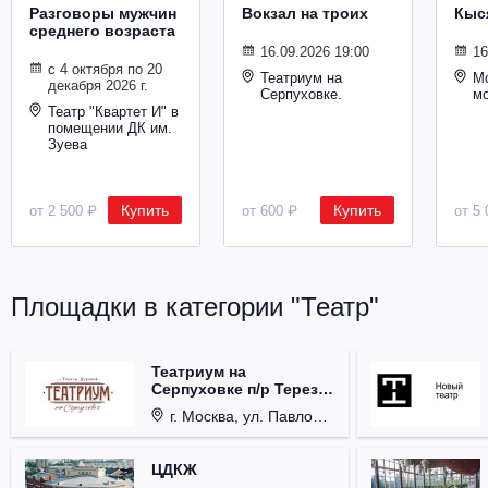
Разговоры мужчин
Вокзал на троих
Кыс
среднего возраста
16.09.2026 19:00
16
с 4 октября по 20
Театриум на
Мо
декабря 2026 г.
Серпуховке.
м
Театр "Квартет И" в
помещении ДК им.
Зуева
Купить
Купить
от 2 500 ₽
от 600 ₽
от 5 
Площадки в категории "Театр"
Театриум на
Серпуховке п/р Терезы
Дуровой
г. Москва, ул. Павловская, д. 6.
ЦДКЖ