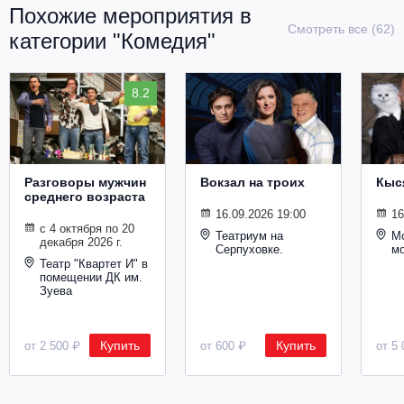
Похожие мероприятия в
Смотреть все (62)
категории "Комедия"
8.2
Разговоры мужчин
Вокзал на троих
Кыс
среднего возраста
16.09.2026 19:00
16
с 4 октября по 20
Театриум на
Мо
декабря 2026 г.
Серпуховке.
м
Театр "Квартет И" в
помещении ДК им.
Зуева
Купить
Купить
от 2 500 ₽
от 600 ₽
от 5 