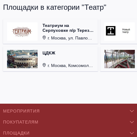
Площадки в категории "Театр"
Театриум на
Серпуховке п/р Терезы
Дуровой
г. Москва, ул. Павловская, д. 6.
ЦДКЖ
г. Москва, Комсомольская пл., д. 4.
МЕРОПРИЯТИЯ
ПОКУПАТЕЛЯМ
Концерты
ПЛОЩАДКИ
О нас
Классика