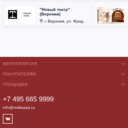
"Новый театр"
(Воронеж)
г. Воронеж, ул. Фридриха Энгельса, д. 60.
МЕРОПРИЯТИЯ
ПОКУПАТЕЛЯМ
Концерты
ПЛОЩАДКИ
О нас
Классика
+7 495 665 9999
Бар/Ресторан/Кафе
Как купить
Театры
info@redkassa.ru
Клуб
Возврат билетов
Фестивали
Концертный зал
Контакты
Спорт