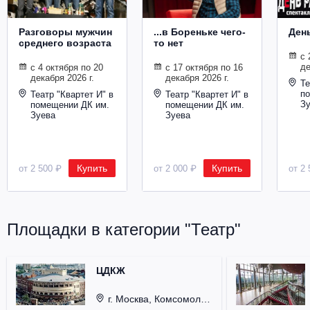
Разговоры мужчин
...в Бореньке чего-
Ден
среднего возраста
то нет
с 
де
с 4 октября по 20
с 17 октября по 16
декабря 2026 г.
декабря 2026 г.
Те
п
Театр "Квартет И" в
Театр "Квартет И" в
З
помещении ДК им.
помещении ДК им.
Зуева
Зуева
Купить
Купить
от 2 500 ₽
от 2 000 ₽
от 2 
Площадки в категории "Театр"
ЦДКЖ
г. Москва, Комсомольская пл., д. 4.