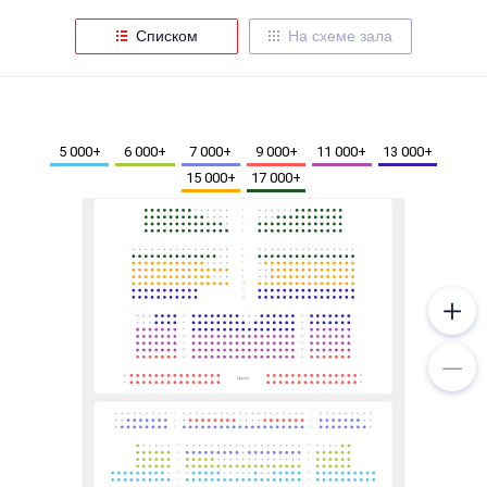
Металл
Списком
На схеме зала