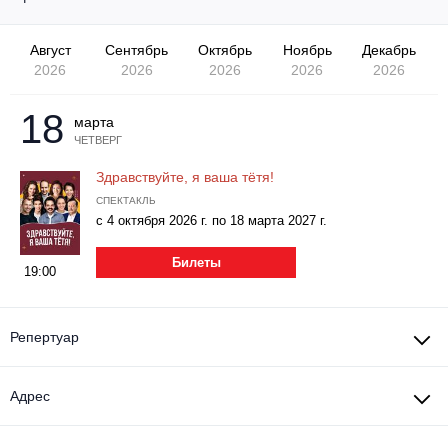
Другое для детей
Поп и эстрада
Известные актёры
Все события
Август
Сентябрь
Октябрь
Ноябрь
Декабрь
Детский концерт
Альтернатива
2026
2026
2026
2026
2026
Комедия
Детский спектакль
Классическая музыка
Все события
18
Творческий вечер
марта
ЧЕТВЕРГ
Детское шоу
Круиз Фест
Мюзикл, оперетта
Здравствуйте, я ваша тётя!
Детский мюзикл
СПЕКТАКЛЬ
Open-air на ВДНХ
с 4 октября 2026 г. по 18 марта 2027 г.
Балет
Джаз и блюз
Билеты
Драма
19:00
Этно, фолк, кантри
Музыкальный спектакль
Репертуар
Рок
Спектакль
Адрес
Шансон, романс, авторская песня
Иммерсивный спектакль