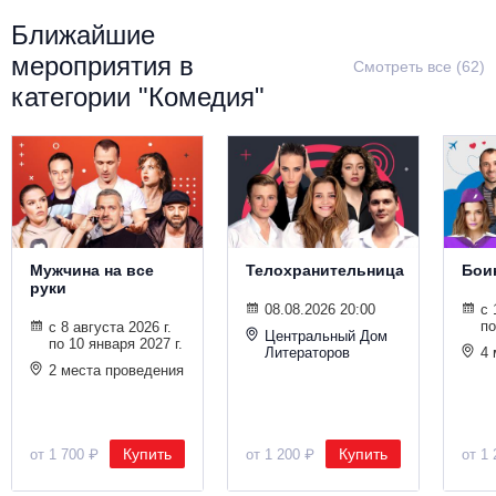
Металл
Ближайшие
мероприятия в
Смотреть все (62)
категории "Комедия"
Мужчина на все
Телохранительница
Бои
руки
08.08.2026 20:00
с 
по
с 8 августа 2026 г.
Центральный Дом
по 10 января 2027 г.
Литераторов
4 
2 места проведения
Купить
Купить
от 1 700 ₽
от 1 200 ₽
от 1 