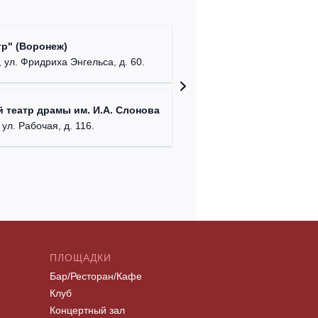
Культур
р" (Воронеж)
театр"
 ул. Фридриха Энгельса, д. 60.
г. Орех
ДК им. 
 театр драмы им. И.А. Слонова
г. Моск
 ул. Рабочая, д. 116.
ПЛОЩАДКИ
Бар/Ресторан/Кафе
Клуб
Концертный зал