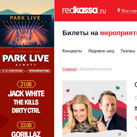
Все го
Билеты на
мероприят
Концерты
Ледовое шоу
Театры
Главная
Опасный холостяк
С