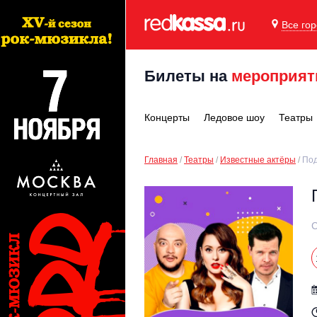
Все го
Билеты на
мероприят
Концерты
Ледовое шоу
Театры
Главная
Театры
Известные актёры
Под
С