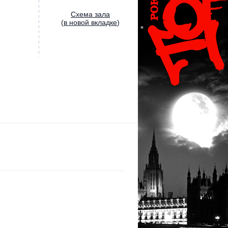
Cхема зала
(
в новой вкладке
)