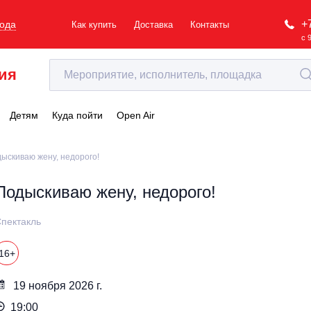
+
рода
Как купить
Доставка
Контакты
с 
ия
Детям
Куда пойти
Open Air
ыскиваю жену, недорого!
Подыскиваю жену, недорого!
пектакль
16+
19 ноября 2026 г.
19:00