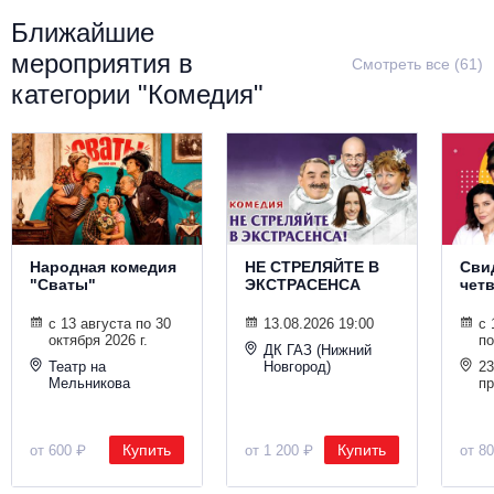
Ближайшие
мероприятия в
Смотреть все (61)
категории "Комедия"
Народная комедия
НЕ СТРЕЛЯЙТЕ В
Сви
"Сваты"
ЭКСТРАСЕНСА
чет
с 13 августа по 30
13.08.2026 19:00
с 
октября 2026 г.
по
ДК ГАЗ (Нижний
Театр на
Новгород)
23
Мельникова
п
Купить
Купить
от 600 ₽
от 1 200 ₽
от 8