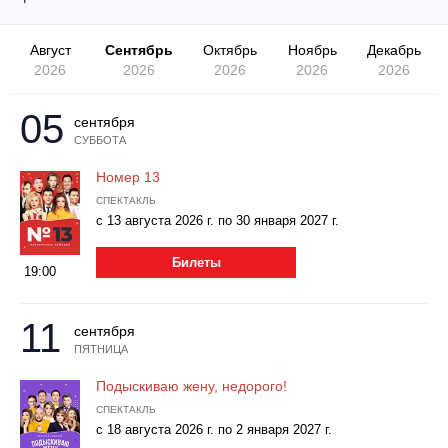
Другое для детей
Поп и эстрада
Известные актёры
Все события
Август
Сентябрь
Октябрь
Ноябрь
Декабрь
Детский концерт
Альтернатива
2026
2026
2026
2026
2026
Комедия
Детский спектакль
Классическая музыка
Все события
05
Творческий вечер
сентября
СУББОТА
Детское шоу
Круиз Фест
Мюзикл, оперетта
Номер 13
Детский мюзикл
СПЕКТАКЛЬ
Open-air на ВДНХ
с 13 августа 2026 г. по 30 января 2027 г.
Балет
Джаз и блюз
Билеты
Драма
19:00
Этно, фолк, кантри
Музыкальный спектакль
11
сентября
ПЯТНИЦА
Рок
Спектакль
Подыскиваю жену, недорого!
Шансон, романс, авторская песня
СПЕКТАКЛЬ
Иммерсивный спектакль
с 18 августа 2026 г. по 2 января 2027 г.