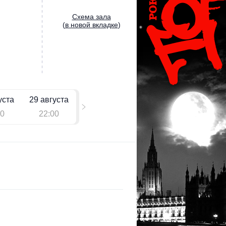
Cхема зала
(
в новой вкладке
)
уста
29 августа
00
22:00