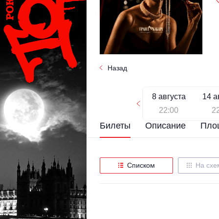
Назад
8 августа
14 а
22:00
2
Билеты
Описание
Пло
Списком
На схе