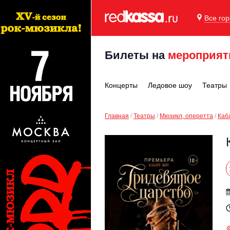
Все го
Билеты на
мероприят
Концерты
Ледовое шоу
Театры
Главная
Театры
Мюзикл, оперетта
Каб