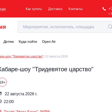
+
рода
Как купить
Доставка
Контакты
с 
ия
Детям
Куда пойти
Open Air
аре-шоу "Тридевятое царство"
22 августа 2026
Кабаре-шоу "Тридевятое царство"
18+
22 августа 2026 г.
22:00
Театр "Нота Бене", МДМ