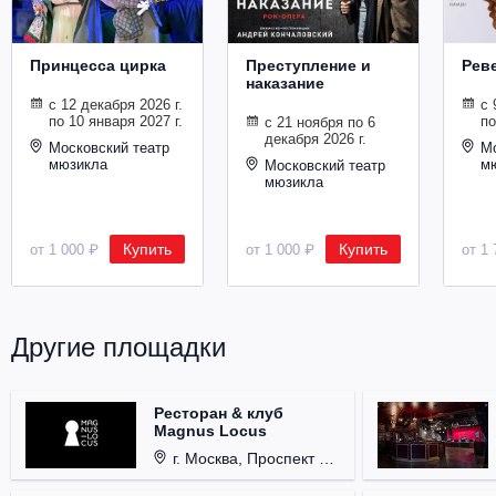
Принцесса цирка
Преступление и
Рев
наказание
с 12 декабря 2026 г.
с 
по 10 января 2027 г.
по
с 21 ноября по 6
декабря 2026 г.
Московский театр
Мо
мюзикла
м
Московский театр
мюзикла
Купить
Купить
от 1 000 ₽
от 1 000 ₽
от 1 
Другие площадки
Ресторан & клуб
Magnus Locus
г. Москва, Проспект Мира, д. 12, стр. 9.