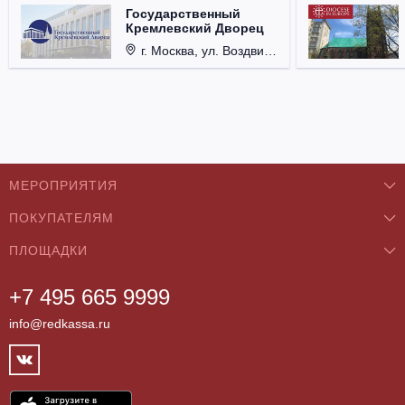
Государственный
Кремлевский Дворец
г. Москва, ул. Воздвиженка, д. 1, Кремль.
МЕРОПРИЯТИЯ
ПОКУПАТЕЛЯМ
Концерты
ПЛОЩАДКИ
О нас
Классика
+7 495 665 9999
Бар/Ресторан/Кафе
Как купить
Театры
info@redkassa.ru
Клуб
Возврат билетов
Фестивали
Концертный зал
Контакты
Спорт
Театр
Партнёры
Цирк