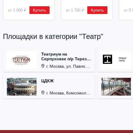
Купить
Купить
от 1 000 ₽
от 1 700 ₽
от 5 
Площадки в категории "Театр"
Театриум на
Серпуховке п/р Терезы
Дуровой
г. Москва, ул. Павловская, д. 6.
ЦДКЖ
г. Москва, Комсомольская пл., д. 4.