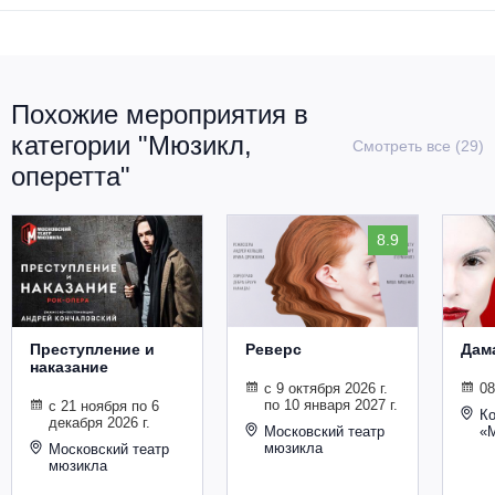
Похожие мероприятия в
категории "Мюзикл,
Смотреть все (29)
оперетта"
8.9
Преступление и
Реверс
Дам
наказание
с 9 октября 2026 г.
08
по 10 января 2027 г.
с 21 ноября по 6
Ко
декабря 2026 г.
Московский театр
«
мюзикла
Московский театр
мюзикла