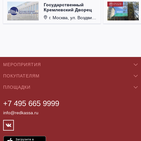
Государственный
Кремлевский Дворец
г. Москва, ул. Воздвиженка, д. 1, Кремль.
МЕРОПРИЯТИЯ
ПОКУПАТЕЛЯМ
Концерты
ПЛОЩАДКИ
О нас
Классика
+7 495 665 9999
Бар/Ресторан/Кафе
Как купить
Театры
info@redkassa.ru
Клуб
Возврат билетов
Фестивали
Концертный зал
Контакты
Спорт
Театр
Партнёры
Цирк