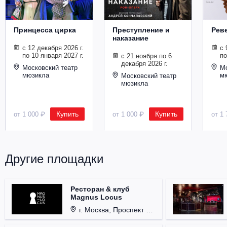
Принцесса цирка
Преступление и
Рев
наказание
с 12 декабря 2026 г.
с 
по 10 января 2027 г.
по
с 21 ноября по 6
декабря 2026 г.
Московский театр
Мо
мюзикла
м
Московский театр
мюзикла
Купить
Купить
от 1 000 ₽
от 1 000 ₽
от 1 
Другие площадки
Ресторан & клуб
Magnus Locus
г. Москва, Проспект Мира, д. 12, стр. 9.