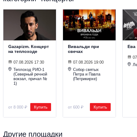
Gazapizm. Концерт
Вивальди при
Ева
на теплоходе
свечах
07
07.08.2026 17:30
07.08.2026 19:00
Ле
Теплоход РИО-1
Собор святых
(Северный речной
Петра и Павла
вокзал, причал №
(Петрикирхе)
1)
Купить
Купить
от 8 000 ₽
от 600 ₽
Другие площадки