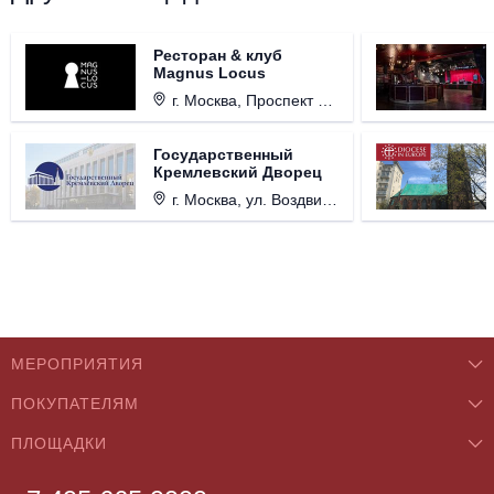
Ресторан & клуб
Magnus Locus
г. Москва, Проспект Мира, д. 12, стр. 9.
Государственный
Кремлевский Дворец
г. Москва, ул. Воздвиженка, д. 1, Кремль.
МЕРОПРИЯТИЯ
ПОКУПАТЕЛЯМ
Концерты
ПЛОЩАДКИ
О нас
Классика