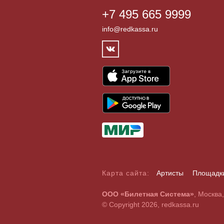
+7 495 665 9999
info@redkassa.ru
Карта сайта:
Артисты
Площадк
А
Б
В
Г
Д
Е
Ж
З
И
Й
К
Л
М
Н
О
П
Р
С
ООО «Билетная Система»
, Москва
A
B
C
D
E
F
G
H
I
J
K
L
M
N
O
P
Q
R
© Copyright 2026, redkassa.ru
0
1
2
3
4
5
6
7
8
9