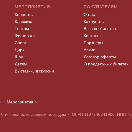
МЕРОПРИЯТИЯ
ПОКУПАТЕЛЯМ
Концерты
О нас
Классика
Как купить
Театры
Возврат билетов
Фестивали
Контакты
Спорт
Партнёры
Цирк
Архив
Шоу
Договор оферты
Детям
О поддельных билетах
Выставки, экскурсии
и
Мероприятия
Т
У
Ф
Х
Ц
Ч
Ш
Щ
Э
Ю
Я
, 6-й Новоподмосковный пер., дом 7, ОГРН 1107746241900, ИНН 
S
T
U
V
W
X
Y
Z