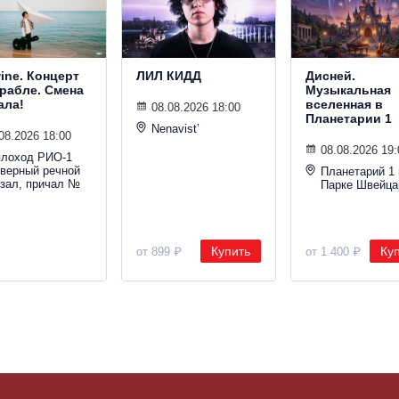
wine. Концерт
ЛИЛ КИДД
Дисней.
орабле. Смена
Музыкальная
ала!
вселенная в
08.08.2026 18:00
Планетарии 1
Nenavist’
08.2026 18:00
08.08.2026 19:
плоход РИО-1
еверный речной
Планетарий 1 
кзал, причал №
Парке Швейца
Купить
Ку
от 899 ₽
от 1 400 ₽