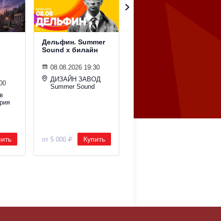
Дельфин. Summer
Гудтаймс. Summer
Sound х билайн
Sound х билайн
08.08.2026 19:30
08.08.2026 19:30
ДИЗАЙН ЗАВОД
Ракушка Summer
00
Summer Sound
Sound
в
рия
пить
Купить
Купить
от 5 000 ₽
от 2 800 ₽