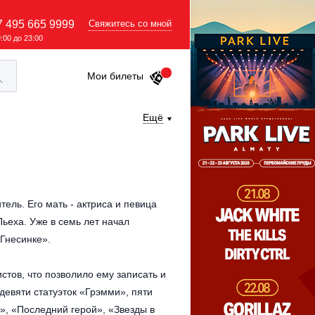
7 495 665 9999
Свяжитесь со мной
9:00 до 23:00
Мои билеты
Ещё
ель. Его мать - актриса и певица
ьеха. Уже в семь лет начал
Гнесинке».
стов, что позволило ему записать и
девяти статуэток «Грэмми», пяти
», «Последний герой», «Звезды в