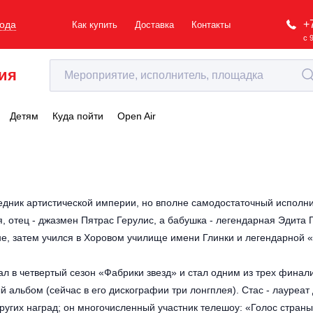
+
рода
Как купить
Доставка
Контакты
с 
ия
Детям
Куда пойти
Open Air
едник артистической империи, но вполне самодостаточный исполнит
 отец - джазмен Пятрас Герулис, а бабушка - легендарная Эдита П
не, затем учился в Хоровом училище имени Глинки и легендарной «
ал в четвертый сезон «Фабрики звезд» и стал одним из трех финали
 альбом (сейчас в его дискографии три лонгплея). Стас - лауреат 
ругих наград; он многочисленный участник телешоу: «Голос страны