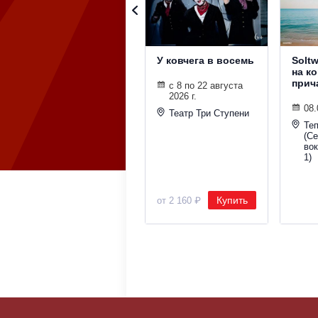
У ковчега в восемь
Solt
на к
прич
с 8 по 22 августа
2026 г.
08.
Театр Три Ступени
Те
(С
во
1)
Купить
от 2 160 ₽