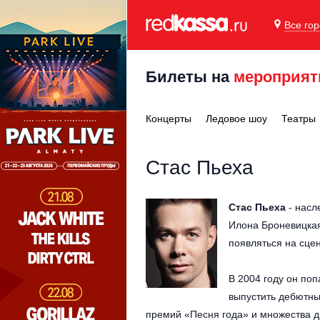
Все го
Билеты на
мероприят
Концерты
Ледовое шоу
Театры
Стас Пьеха
Стас Пьеха
- насл
Илона Броневицкая,
появляться на сце
В 2004 году он поп
выпустить дебютный
премий «Песня года» и множества д