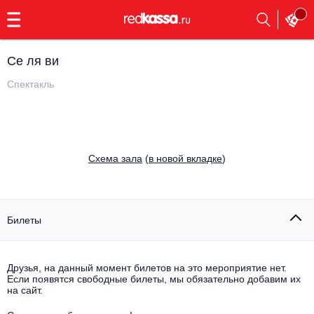
с
9:00
до
23:00
Се ля ви
Заказать
обратный
Спектакль
звонок
Главная
Все события
Выбрать мероприятие
Инди
Cхема зала
(
в новой вкладке
)
Все события
Как купить
Электронная музыка
Rap, hip-hop, RnB
Билеты
Все события
Контакты
Панк
Опера
Друзья, на данный момент билетов на это мероприятие нет.
Если появятся свободные билеты, мы обязательно добавим их
Все события
Выбрать другой город
Концерты на теплоходе
на сайт.
Известные актёры