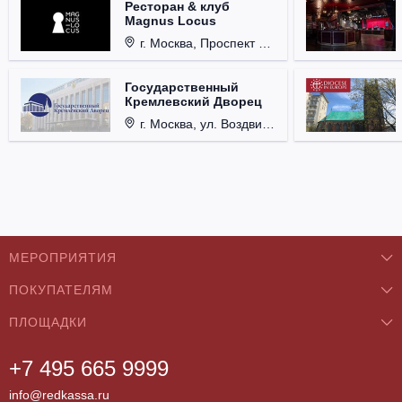
Ресторан & клуб
Magnus Locus
г. Москва, Проспект Мира, д. 12, стр. 9.
Государственный
Кремлевский Дворец
г. Москва, ул. Воздвиженка, д. 1, Кремль.
МЕРОПРИЯТИЯ
ПОКУПАТЕЛЯМ
Концерты
ПЛОЩАДКИ
О нас
Классика
+7 495 665 9999
Бар/Ресторан/Кафе
Как купить
Театры
info@redkassa.ru
Клуб
Возврат билетов
Фестивали