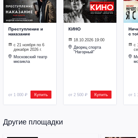
Металл
Преступление и
КИНО
Ниче
наказание
с то
18.10.2026 19:00
с 21 ноября по 6
с 
Дворец спорта
декабря 2026 г.
се
"Нагорный"
Московский театр
Мо
мюзикла
м
Купить
Купить
от 1 000 ₽
от 2 500 ₽
от 1 
Другие площадки