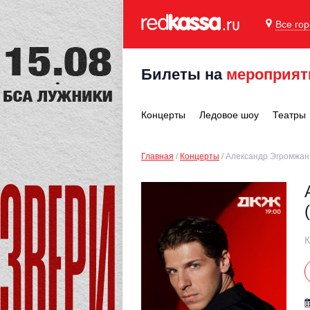
Все го
Билеты на
мероприят
Концерты
Ледовое шоу
Театры
Главная
Концерты
Александр Эгромжан 
К