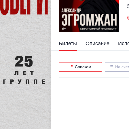
Билеты
Описание
Исп
Списком
На схе