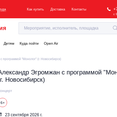
+
рода
Как купить
Доставка
Контакты
с 
ия
Детям
Куда пойти
Open Air
с программой "Монолог" (г. Новосибирск)
Александр Эгромжан с программой "Мон
(г. Новосибирск)
онцерт
6+
23 сентября 2026 г.