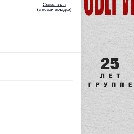
Cхема зала
(
в новой вкладке
)