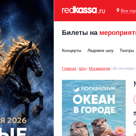
Все го
Билеты на
мероприят
Концерты
Ледовое шоу
Театры
Главная
Шоу
Москвариум
08 сентября 