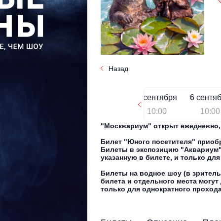
Назад
5 сентября
6 сентя
10:00
10:00
"Москвариум" открыт ежедневно, с
Билет "Юного посетителя" приобре
Билеты в экспозицию "Аквариум" 
указанную в билете, и только дл
Билеты на водное шоу (в зритель
билета и отдельного места могут 
только для однократного прохода