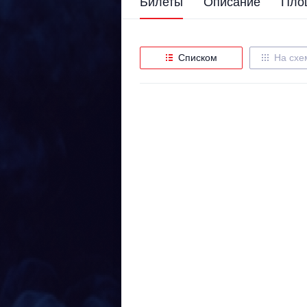
Билеты
Описание
Пло
Списком
На схе