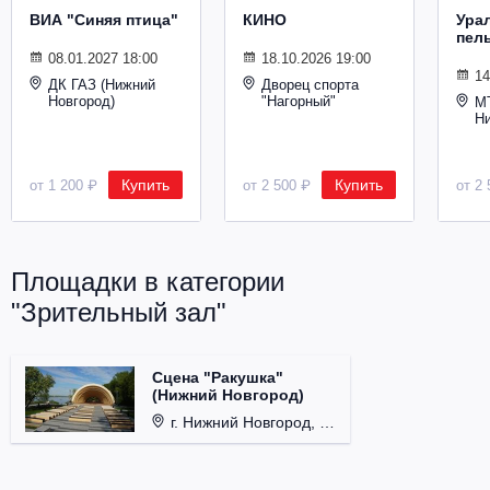
ВИА "Синяя птица"
КИНО
Ура
пел
08.01.2027 18:00
18.10.2026 19:00
14
ДК ГАЗ (Нижний
Дворец спорта
Новгород)
"Нагорный"
М
Н
Купить
Купить
от 1 200 ₽
от 2 500 ₽
от 2 
Площадки в категории
"Зрительный зал"
Сцена "Ракушка"
(Нижний Новгород)
г. Нижний Новгород, Александровский сад.