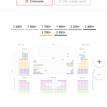
Списком
На схеме зала
Металл