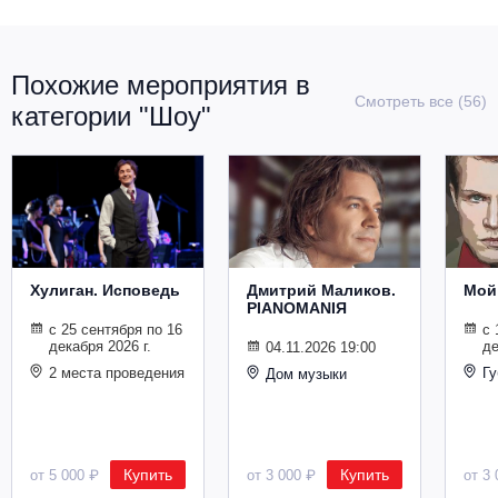
Похожие мероприятия в
Смотреть все (56)
категории "Шоу"
Хулиган. Исповедь
Дмитрий Маликов.
Мой
PIANOMANIЯ
с 25 сентября по 16
с 
декабря 2026 г.
де
04.11.2026 19:00
2 места проведения
Гу
Дом музыки
Купить
Купить
от 5 000 ₽
от 3 000 ₽
от 3 