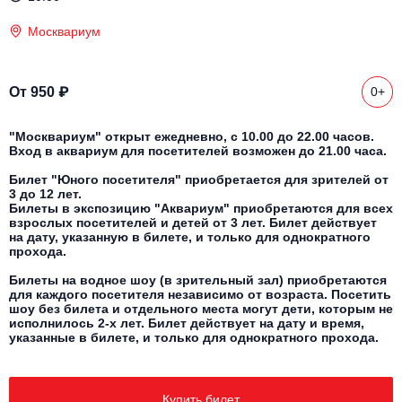
Другое для детей
Поп и эстрада
Известные актёры
Все события
Москвариум
Детский концерт
Альтернатива
Комедия
Детский спектакль
От 950 ₽
0+
Классическая музыка
Все события
Творческий вечер
Детское шоу
"Москвариум" открыт ежедневно, с 10.00 до 22.00 часов.
Круиз Фест
Вход в аквариум для посетителей возможен до 21.00 часа.
Мюзикл, оперетта
Билет "Юного посетителя" приобретается для зрителей от
Детский мюзикл
Open-air на ВДНХ
3 до 12 лет.
Балет
Билеты в экспозицию "Аквариум" приобретаются для всех
взрослых посетителей и детей от 3 лет. Билет действует
Джаз и блюз
на дату, указанную в билете, и только для однократного
Драма
прохода.
Этно, фолк, кантри
Билеты на водное шоу (в зрительный зал) приобретаются
Музыкальный спектакль
для каждого посетителя независимо от возраста. Посетить
шоу без билета и отдельного места могут дети, которым не
исполнилось 2-х лет. Билет действует на дату и время,
Рок
Спектакль
указанные в билете, и только для однократного прохода.
Шансон, романс, авторская песня
Иммерсивный спектакль
Купить билет