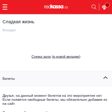
с
9:00
до
23:00
Сладкая жизнь
Заказать
обратный
Концерт
звонок
Главная
Все события
Выбрать мероприятие
Инди
Cхема зала
(
в новой вкладке
)
Все события
Как купить
Электронная музыка
Rap, hip-hop, RnB
Билеты
Все события
Контакты
Панк
Поэтический вечер
Друзья, на данный момент билетов на это мероприятие нет.
Если появятся свободные билеты, мы обязательно добавим их
Все события
Выбрать другой город
Концерты на теплоходе
на сайт.
Опера