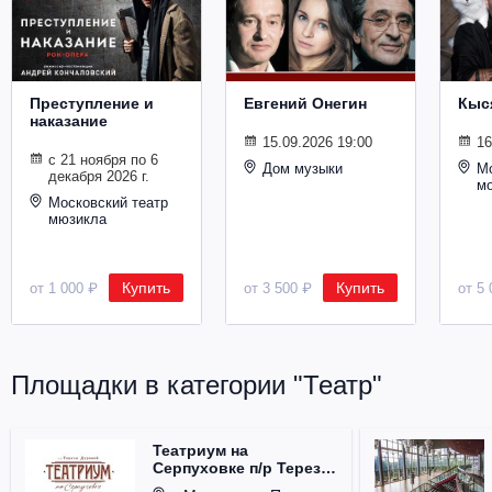
Металл
Преступление и
Евгений Онегин
Кыс
наказание
15.09.2026 19:00
16
с 21 ноября по 6
Дом музыки
Мо
декабря 2026 г.
м
Московский театр
мюзикла
Купить
Купить
от 1 000 ₽
от 3 500 ₽
от 5 
Площадки в категории "Театр"
Театриум на
Серпуховке п/р Терезы
Дуровой