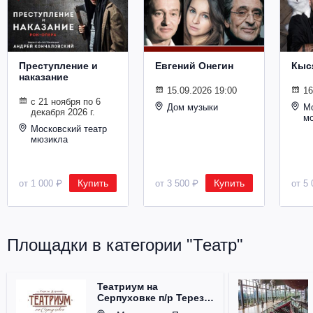
Металл
Преступление и
Евгений Онегин
Кыс
наказание
15.09.2026 19:00
16
с 21 ноября по 6
Дом музыки
Мо
декабря 2026 г.
м
Московский театр
мюзикла
Купить
Купить
от 1 000 ₽
от 3 500 ₽
от 5 
Площадки в категории "Театр"
Театриум на
Серпуховке п/р Терезы
Дуровой