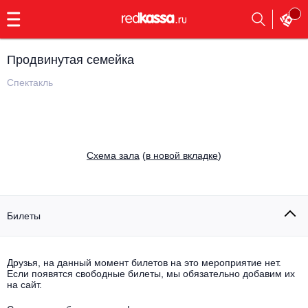
с
9:00
до
23:00
Продвинутая семейка
Заказать
обратный
Спектакль
звонок
Главная
Все события
Выбрать мероприятие
Инди
Cхема зала
(
в новой вкладке
)
Все события
Как купить
Электронная музыка
Rap, hip-hop, RnB
Билеты
Все события
Контакты
Панк
Поэтический вечер
Друзья, на данный момент билетов на это мероприятие нет.
Если появятся свободные билеты, мы обязательно добавим их
Все события
Выбрать другой город
Концерты на теплоходе
на сайт.
Опера