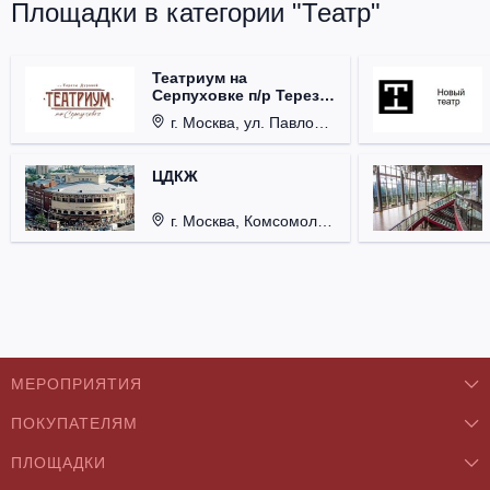
Площадки в категории "Театр"
Театриум на
Серпуховке п/р Терезы
Дуровой
г. Москва, ул. Павловская, д. 6.
ЦДКЖ
г. Москва, Комсомольская пл., д. 4.
МЕРОПРИЯТИЯ
ПОКУПАТЕЛЯМ
Концерты
ПЛОЩАДКИ
О нас
Классика