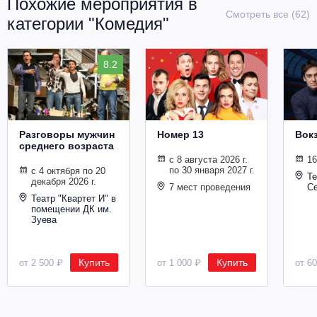
Похожие мероприятия в
Смотреть все (62)
категории "Комедия"
8.2
Разговоры мужчин
Номер 13
Вокз
среднего возраста
с 8 августа 2026 г.
16
по 30 января 2027 г.
с 4 октября по 20
Те
декабря 2026 г.
7 мест проведения
Се
Театр "Квартет И" в
помещении ДК им.
Зуева
Купить
Купить
от 2 500 ₽
от 1 000 ₽
от 6