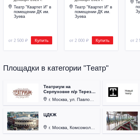
Те
п
Театр "Квартет И" в
Театр "Квартет И" в
З
помещении ДК им.
помещении ДК им.
Зуева
Зуева
Купить
Купить
от 2 500 ₽
от 2 000 ₽
от 2 
Площадки в категории "Театр"
Театриум на
Серпуховке п/р Терезы
Дуровой
г. Москва, ул. Павловская, д. 6.
ЦДКЖ
г. Москва, Комсомольская пл., д. 4.