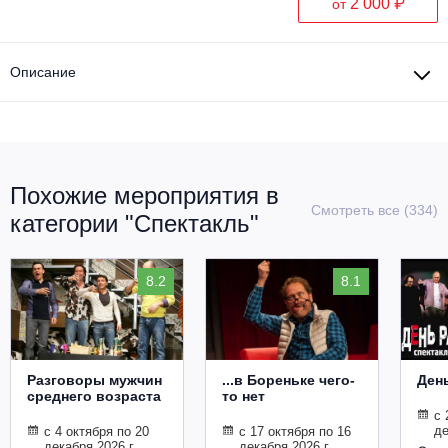
2 000 ₽
от
Описание
Похожие мероприятия в
Смотреть все (334)
категории "Спектакль"
8.2
8.1
Разговоры мужчин
...в Бореньке чего-
Ден
среднего возраста
то нет
с 
де
с 4 октября по 20
с 17 октября по 16
декабря 2026 г.
декабря 2026 г.