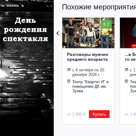
Похожие мероприятия
8.2
Разговоры мужчин
...в 
среднего возраста
то не
с 4 октября по 20
с 1
декабря 2026 г.
дек
Театр "Квартет И" в
Теа
помещении ДК им.
по
Зуева
Зу
Купить
от 2 500 ₽
от 2 