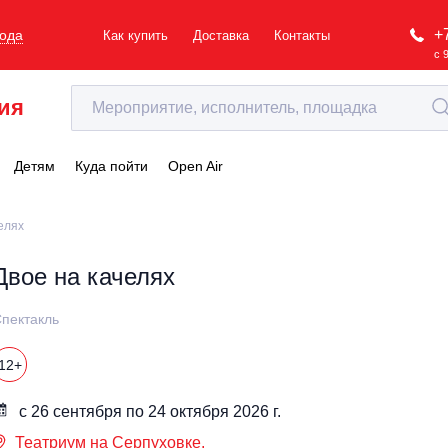
+
рода
Как купить
Доставка
Контакты
с 
ия
Детям
Куда пойти
Open Air
елях
Двое на качелях
пектакль
12+
с 26 сентября по 24 октября 2026 г.
Театриум на Серпуховке.