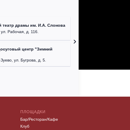
ДК им. 
 театр драмы им. И.А. Слонова
г. Моск
 ул. Рабочая, д. 116.
досуговый центр "Зимний
Московс
г. Мос
Зуево, ул. Бугрова, д. 5.
ПЛОЩАДКИ
Бар/Ресторан/Кафе
Клуб