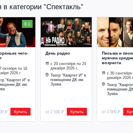
 в категории "Спектакль"
8.1
Бореньке чего-
День радио
Письма и песн
т
мужчин средн
возраста
с 20 сентября по 24
декабря 2026 г.
7 октября по 16
абря 2026 г.
с 30 сентября
Театр "Квартет И" в
декабря 2026 г
помещении ДК им.
тр "Квартет И" в
Зуева
мещении ДК им.
Театр "Кварте
ева
помещении ДК
Зуева
Купить
Купить
Ку
000 ₽
от 2 500 ₽
от 2 000 ₽