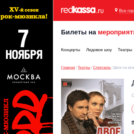
Все го
Билеты на
мероприят
Концерты
Ледовое шоу
Театры
Главная
Театры
Спектакль
Двое на кач
С