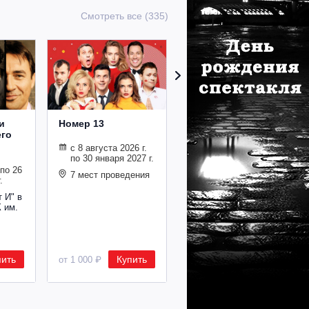
Смотреть все (335)
и
Номер 13
Все о Золушке
его
с 8 августа 2026 г.
с 21 по 31 января
по 30 января 2027 г.
2027 г.
 по 26
7 мест проведения
Московский театр
.
мюзикла
т И" в
 им.
пить
Купить
Купить
от 1 000 ₽
от 1 000 ₽