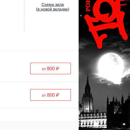
Cхема зала
(
в новой вкладке
)
800 ₽
от
800 ₽
от