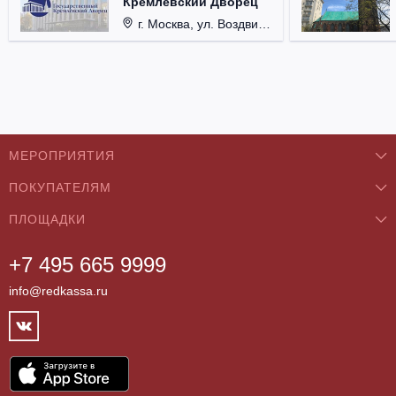
Кремлевский Дворец
г. Москва, ул. Воздвиженка, д. 1, Кремль.
МЕРОПРИЯТИЯ
ПОКУПАТЕЛЯМ
Концерты
ПЛОЩАДКИ
О нас
Классика
+7 495 665 9999
Бар/Ресторан/Кафе
Как купить
Театры
info@redkassa.ru
Клуб
Возврат билетов
Фестивали
Концертный зал
Контакты
Спорт
Театр
Партнёры
Цирк
Спортивный комплекс