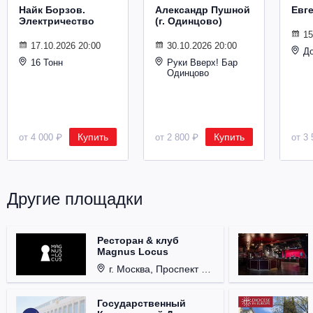
Найк Борзов.
Александр Пушной
Евг
Электричество
(г. Одинцово)
15
17.10.2026 20:00
30.10.2026 20:00
Д
16 Тонн
Руки Вверх! Бар
Одинцово
Купить
Купить
от 4 000 ₽
от 2 800 ₽
от 3 
Другие площадки
Ресторан & клуб
Magnus Locus
г. Москва, Проспект Мира, д. 12, стр. 9.
Государственный