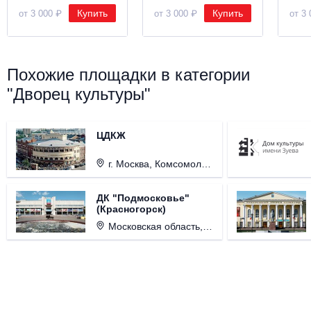
Купить
Купить
от 3 000 ₽
от 3 000 ₽
от 3 
Похожие площадки в категории
"Дворец культуры"
ЦДКЖ
г. Москва, Комсомольская пл., д. 4.
ДК "Подмосковье"
(Красногорск)
Московская область, г. Красногорск, ул. Ленина, д. 3.