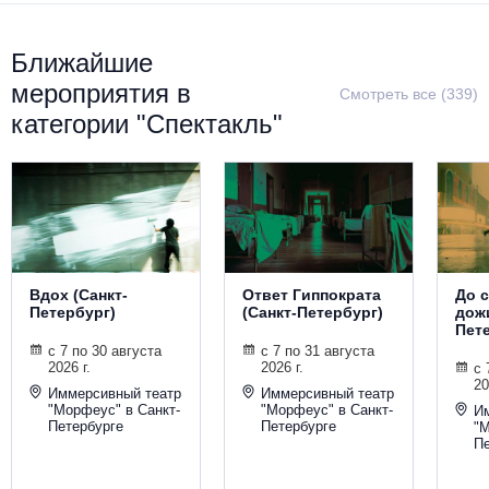
Металл
Ближайшие
мероприятия в
Смотреть все (339)
категории "Спектакль"
Вдох (Санкт-
Ответ Гиппократа
До 
Петербург)
(Санкт-Петербург)
дожи
Пет
с 7 по 30 августа
с 7 по 31 августа
2026 г.
2026 г.
с 
20
Иммерсивный театр
Иммерсивный театр
"Морфеус" в Санкт-
"Морфеус" в Санкт-
И
Петербурге
Петербурге
"М
Пе