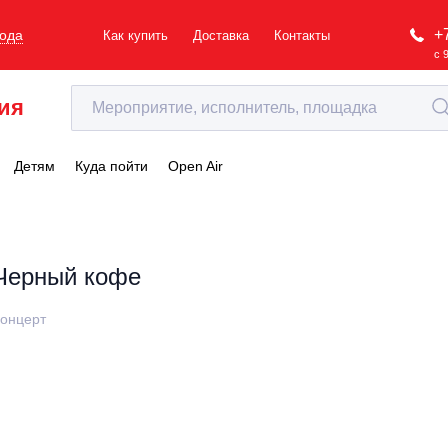
+
рода
Как купить
Доставка
Контакты
с 
ия
Детям
Куда пойти
Open Air
Черный кофе
онцерт