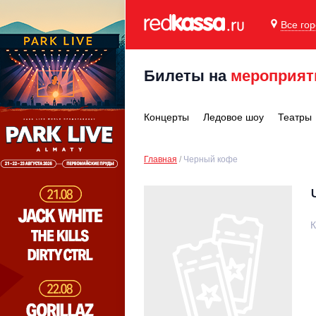
Все го
Билеты на
мероприят
Концерты
Ледовое шоу
Театры
Главная
Черный кофе
К