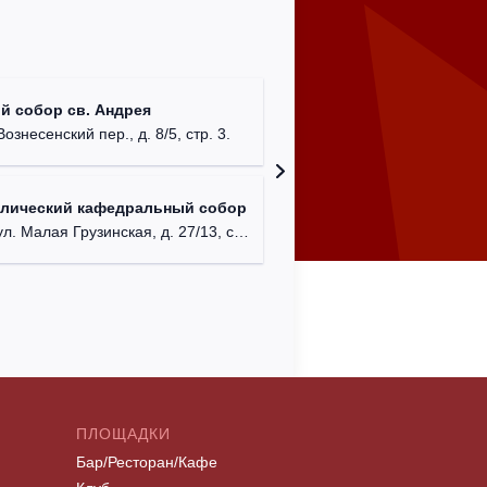
Храм Хр
й собор св. Андрея
Соборо
Вознесенский пер., д. 8/5, стр. 3.
г. Моск
Театриу
олический кафедральный собор
Дурово
л. Малая Грузинская, д. 27/13, стр. 1.
г. Моск
ПЛОЩАДКИ
Бар/Ресторан/Кафе