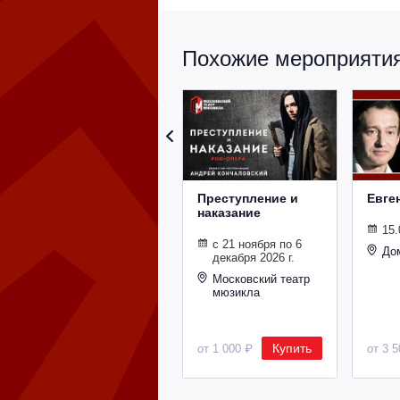
Похожие мероприятия 
Преступление и
Евге
наказание
15.
с 21 ноября по 6
До
декабря 2026 г.
Московский театр
мюзикла
Купить
от 1 000 ₽
от 3 