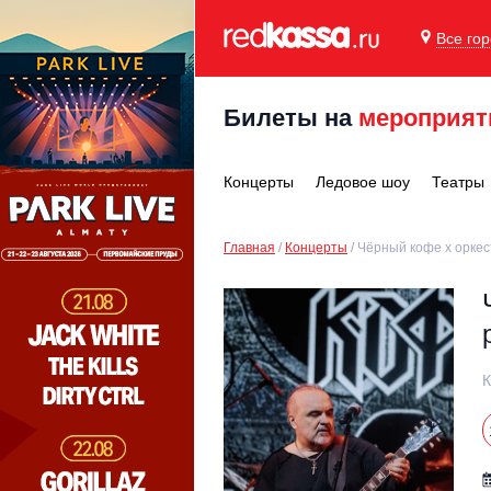
Все го
Билеты на
мероприят
Концерты
Ледовое шоу
Театры
Главная
Концерты
Чёрный кофе х оркес
К