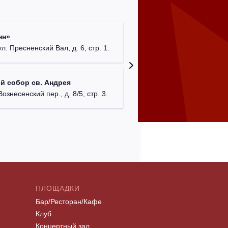
Римско-
нн»
г. Москв
ул. Пресненский Вал, д. 6, стр. 1.
Храм Хр
й собор св. Андрея
Соборо
Вознесенский пер., д. 8/5, стр. 3.
г. Моск
ПЛОЩАДКИ
Бар/Ресторан/Кафе
Клуб
Концертный зал