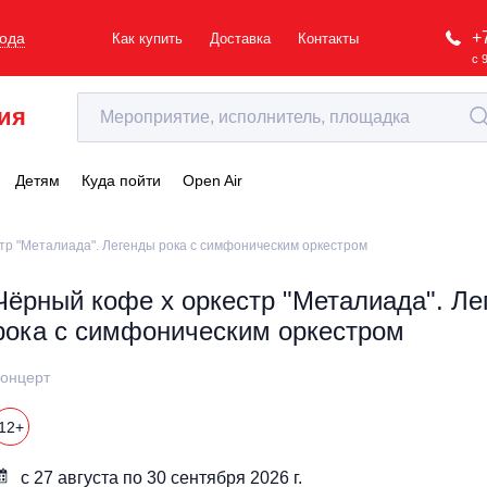
+
рода
Как купить
Доставка
Контакты
с 
ия
Детям
Куда пойти
Open Air
тр "Металиада". Легенды рока с симфоническим оркестром
Чёрный кофе х оркестр "Металиада". Ле
рока с симфоническим оркестром
онцерт
12+
с 27 августа по 30 сентября 2026 г.