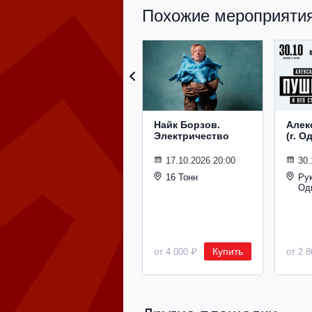
Похожие мероприятия
Найк Борзов.
Алек
Электричество
(г. О
17.10.2026 20:00
30.
16 Тонн
Ру
Од
Купить
от 4 000 ₽
от 2 