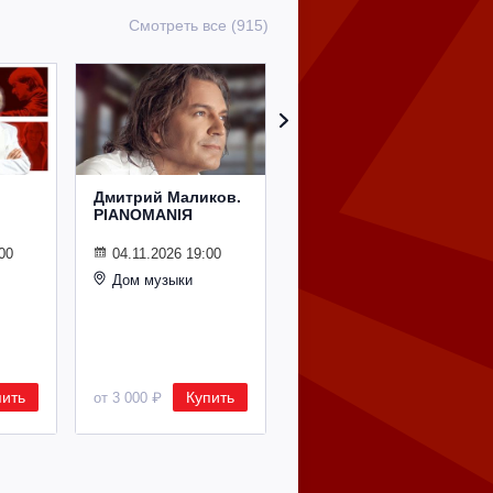
Смотреть все (915)
Дмитрий Маликов.
Лариса
PIANOMANIЯ
Рубальская. "С
днем рождения!"
00
04.11.2026 19:00
03.10.2026 19:00
Дом музыки
Зал Церковных
Соборов Храма
Христа Спасителя
пить
Купить
Купить
от 3 000 ₽
от 1 700 ₽