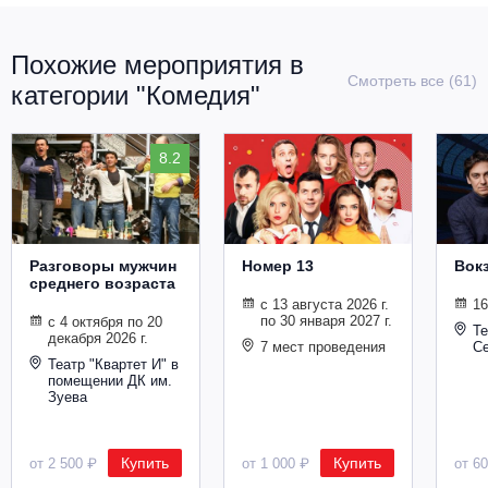
Похожие мероприятия в
Смотреть все (61)
категории "Комедия"
8.2
Разговоры мужчин
Номер 13
Вокз
среднего возраста
с 13 августа 2026 г.
16
по 30 января 2027 г.
с 4 октября по 20
Те
декабря 2026 г.
7 мест проведения
Се
Театр "Квартет И" в
помещении ДК им.
Зуева
Купить
Купить
от 2 500 ₽
от 1 000 ₽
от 6