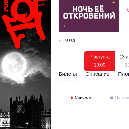
Назад
7 августа
13 а
19:00
1
Билеты
Описание
Пло
Списком
На схе