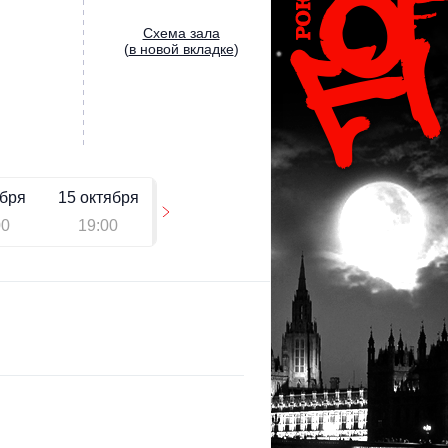
Cхема зала
(
в новой вкладке
)
ября
15 октября
00
19:00