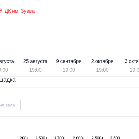
ДК им. Зуева
вгуста
25 августа
9 сентября
2 октября
3 окт
9:00
19:00
19:00
19:00
19:
щадка
ме зала