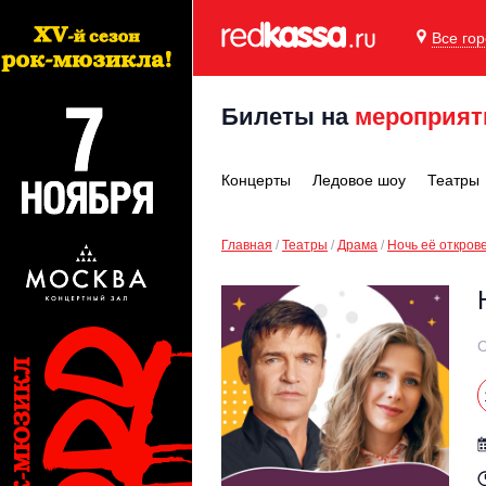
Все го
Билеты на
мероприят
Концерты
Ледовое шоу
Театры
Главная
Театры
Драма
Ночь её откров
С