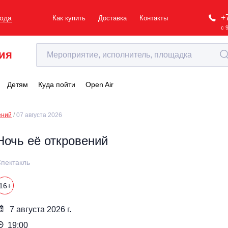
+
рода
Как купить
Доставка
Контакты
с 
ия
Детям
Куда пойти
Open Air
ений
07 августа 2026
Ночь её откровений
пектакль
16+
7 августа 2026 г.
19:00