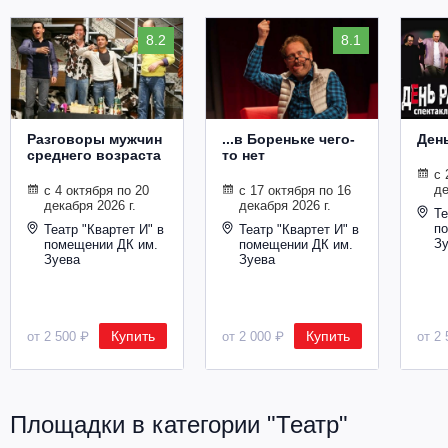
8.2
8.1
Разговоры мужчин
...в Бореньке чего-
Ден
среднего возраста
то нет
с 
де
с 4 октября по 20
с 17 октября по 16
декабря 2026 г.
декабря 2026 г.
Те
п
Театр "Квартет И" в
Театр "Квартет И" в
З
помещении ДК им.
помещении ДК им.
Зуева
Зуева
Купить
Купить
от 2 500 ₽
от 2 000 ₽
от 2 
Площадки в категории "Театр"