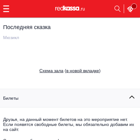
с
9:00
до
23:00
Последняя сказка
Заказать
обратный
Мюзикл
звонок
Главная
Все события
Выбрать мероприятие
Инди
Cхема зала
(
в новой вкладке
)
Все события
Как купить
Электронная музыка
Rap, hip-hop, RnB
Билеты
Все события
Контакты
Панк
Поэтический вечер
Друзья, на данный момент билетов на это мероприятие нет.
Если появятся свободные билеты, мы обязательно добавим их
Все события
Выбрать другой город
Концерты на теплоходе
на сайт.
Опера