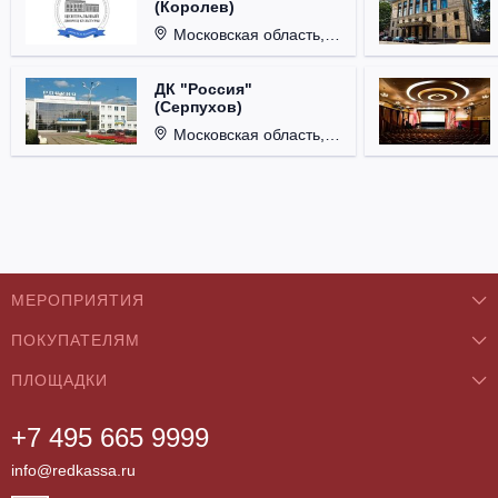
(Королев)
Московская область, г. Королёв, ул. Терешковой, д. 1.
ДК "Россия"
(Серпухов)
Московская область, г. Серпухов, ул. Советская, д. 90.
МЕРОПРИЯТИЯ
ПОКУПАТЕЛЯМ
Концерты
ПЛОЩАДКИ
О нас
Классика
+7 495 665 9999
Бар/Ресторан/Кафе
Как купить
Театры
info@redkassa.ru
Клуб
Возврат билетов
Фестивали