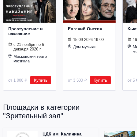
Металл
Преступление и
Евгений Онегин
Кыс
наказание
15.09.2026 19:00
16
с 21 ноября по 6
Дом музыки
Мо
декабря 2026 г.
м
Московский театр
мюзикла
Купить
Купить
от 1 000 ₽
от 3 500 ₽
от 5 
Площадки в категории
"Зрительный зал"
ЦДК им. Калинина