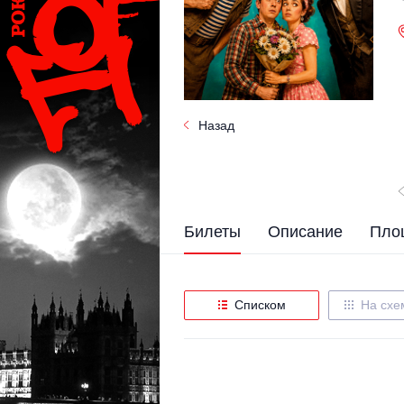
Назад
Билеты
Описание
Пло
Списком
На схе