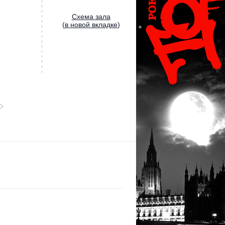
Cхема зала
(
в новой вкладке
)