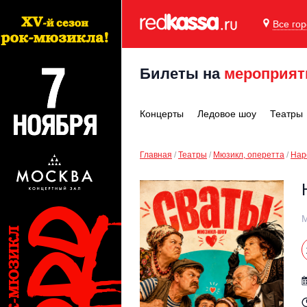
Все го
Билеты на
мероприят
Концерты
Ледовое шоу
Театры
Главная
Театры
Мюзикл, оперетта
Нар