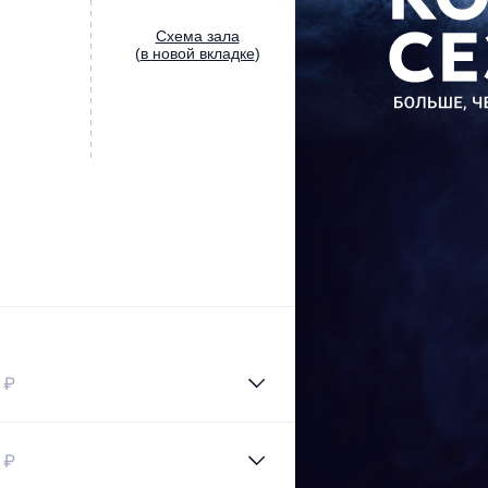
Cхема зала
(
в новой вкладке
)
 ₽
 ₽