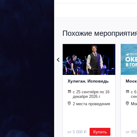
Похожие мероприятия
Хулиган. Исповедь
Моск
с 25 сентября по 16
с 6
декабря 2026 г.
сен
2 места проведения
Мо
Купить
от 5 000 ₽
от 95