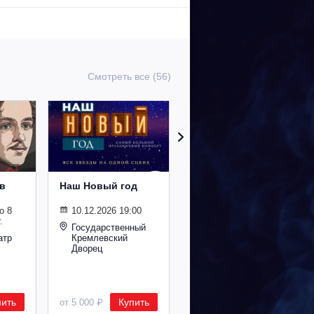
Смотреть все (56)
в
Наш Новый год
Шоу под дождем
о 8
10.12.2026 19:00
20.11.2026 18:00
.
Государственный
ДК ГАЗ (Нижний
атр
Кремлевский
Новгород)
Дворец
пить
Купить
Купить
от 5 000 ₽
от 1 300 ₽