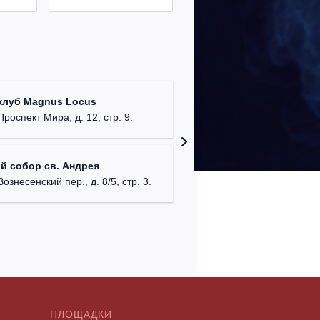
Храм Хр
клуб Magnus Locus
Соборо
Проспект Мира, д. 12, стр. 9.
г. Моск
Римско-
й собор св. Андрея
г. Москв
Вознесенский пер., д. 8/5, стр. 3.
ПЛОЩАДКИ