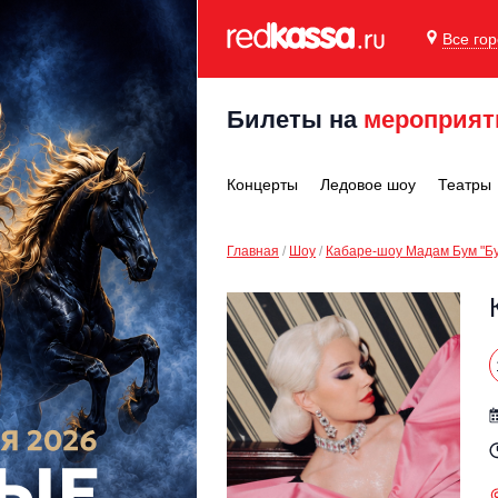
Все го
Билеты на
мероприят
Концерты
Ледовое шоу
Театры
Главная
Шоу
Кабаре-шоу Мадам Бум "Бу