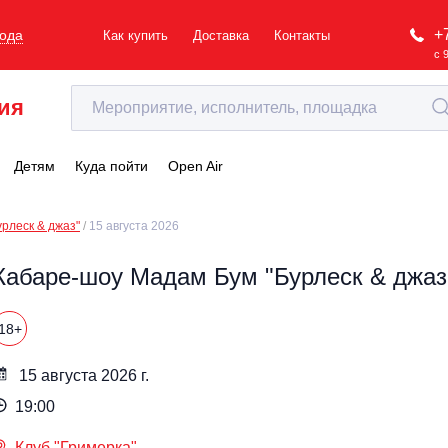
+
рода
Как купить
Доставка
Контакты
с 
ия
Детям
Куда пойти
Open Air
рлеск & джаз"
15 августа 2026
Кабаре-шоу Мадам Бум "Бурлеск & джаз
18+
15 августа 2026 г.
19:00
Клуб "Гримерка"