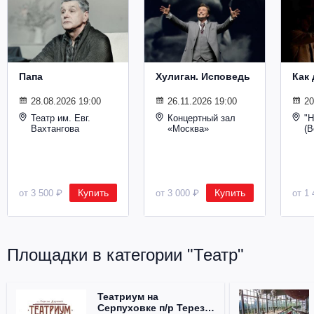
Папа
Хулиган. Исповедь
Как 
28.08.2026 19:00
26.11.2026 19:00
20
Театр им. Евг.
Концертный зал
"Н
Вахтангова
«Москва»
(В
Купить
Купить
от 3 500 ₽
от 3 000 ₽
от 1 
Площадки в категории "Театр"
Театриум на
Серпуховке п/р Терезы