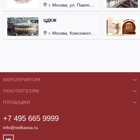
Дуровой
г. Москва, ул. Павловская, д. 6.
ЦДКЖ
г. Москва, Комсомольская пл., д. 4.
МЕРОПРИЯТИЯ
ПОКУПАТЕЛЯМ
Концерты
ПЛОЩАДКИ
О нас
Классика
+7 495 665 9999
Бар/Ресторан/Кафе
Как купить
Театры
info@redkassa.ru
Клуб
Возврат билетов
Фестивали