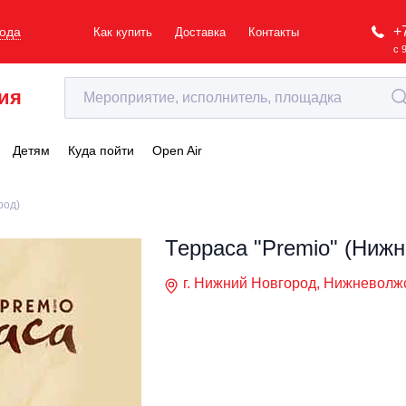
+
рода
Как купить
Доставка
Контакты
с 
ия
Детям
Куда пойти
Open Air
род)
Терраса "Premio" (Нижн
г. Нижний Новгород, Нижневолжск