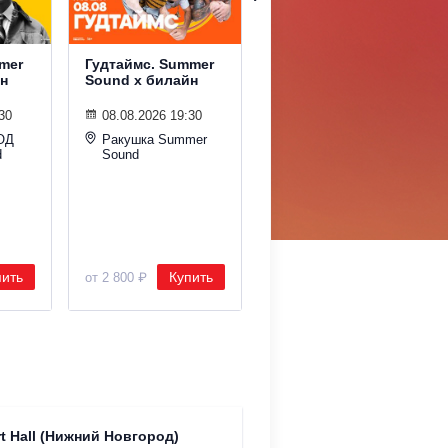
mer
Гудтаймс. Summer
Поп-хиты с
н
Sound х билайн
симфоническим
оркестром
30
08.08.2026 19:30
08.08.2026 20:00
ОД
Ракушка Summer
d
Sound
Зелёный театр на
ВДНХ
пить
Купить
Купить
от 2 800 ₽
от 1 400 ₽
Театр "
t Hall (Нижний Новгород)