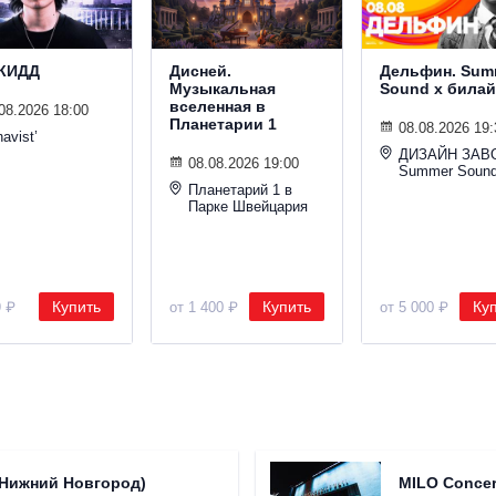
КИДД
Дисней.
Дельфин. Sum
Музыкальная
Sound х билай
вселенная в
08.2026 18:00
Планетарии 1
08.08.2026 19:
avist’
ДИЗАЙН ЗАВ
08.08.2026 19:00
Summer Soun
Планетарий 1 в
Парке Швейцария
Купить
Купить
Ку
9 ₽
от 1 400 ₽
от 5 000 ₽
(Нижний Новгород)
MILO Concer