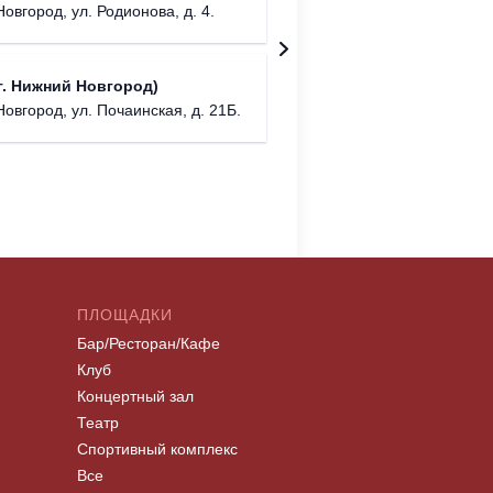
бул. М
овгород, ул. Родионова, д. 4.
NENAVIS
. Нижний Новгород)
г. Нижний
Новгород, ул. Почаинская, д. 21Б.
ПЛОЩАДКИ
Бар/Ресторан/Кафе
Клуб
Концертный зал
Театр
Спортивный комплекс
Все