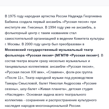
Другое для детей
Поп и эстрада
Известные актёры
Все события
Детский концерт
Альтернатива
В 1975 году народная артистка России Надежда Георгиевна
Комедия
Бабкина создала первый ансамбль «Русская песня» при
Детский спектакль
Классическая музыка
Все события
институте им. Гнесиных. В 1994 году уже не ансамбль, а
Творческий вечер
фольклорный центр с таким названием стал
Детское шоу
самостоятельной организацией в ведении Комитета культуры
Круиз Фест
Мюзикл, оперетта
г. Москвы. В 2000 году центр был преобразован в
Детский мюзикл
Московский государственный музыкальный театр
Open-air на ВДНХ
Балет
фольклора «Русская песня» (МГМТФ «Русская песня»)
. В
состав театра вошли сразу несколько музыкальных и
Джаз и блюз
Драма
танцевальных коллективов: ансамбли «Русская песня»,
«Русская песня XXI век», «Славяне», фолк-рок группа
Этно, фолк, кантри
«После 11», Театр народной музыки под руководством
Музыкальный спектакль
Тамары Смысловой, балет Николая Андросова «Русские
Рок
сезоны», шоу-балет «Живая планета», детская студия
Спектакль
«Наследие». Основная задача всего театрального
коллектива - сохранение и распространение культурного
Шансон, романс, авторская песня
Иммерсивный спектакль
наследия народов многонациональной России.