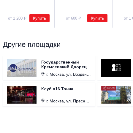
Купить
Купить
от 1 200 ₽
от 600 ₽
от 1 
Другие площадки
Государственный
Кремлевский Дворец
г. Москва, ул. Воздвиженка, д. 1, Кремль.
Клуб «16 Тонн»
г. Москва, ул. Пресненский Вал, д. 6, стр. 1.