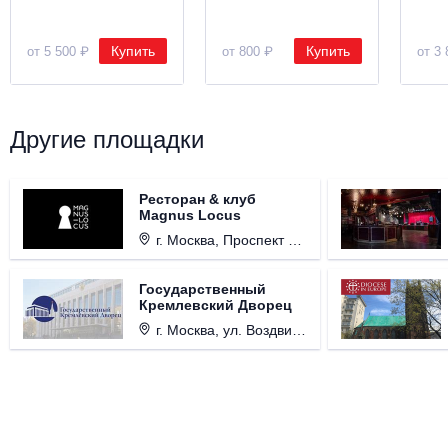
Купить
Купить
от 5 500 ₽
от 800 ₽
от 3 
Другие площадки
Ресторан & клуб
Magnus Locus
г. Москва, Проспект Мира, д. 12, стр. 9.
Государственный
Кремлевский Дворец
г. Москва, ул. Воздвиженка, д. 1, Кремль.