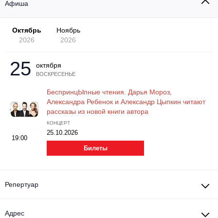
Другое для детей
Афиша
Поп и эстрада
Комедия
Все события
Детский концерт
Альтернатива
Октябрь
Ноябрь
Творческий вечер
2026
2026
Детский спектакль
Классическая музыка
Все события
Мюзикл, оперетта
25
октября
Детское шоу
ВОСКРЕСЕНЬЕ
Круиз Фест
Балет
БеспринцЫпные чтения. Дарья Мороз,
Детский мюзикл
Александра Ребенок и Александр Цыпкин читают
Open-air на ВДНХ
Драма
рассказы из новой книги автора
КОНЦЕРТ
Джаз и блюз
Музыкальный спектакль
25.10.2026
19:00
Билеты
Этно, фолк, кантри
Спектакль
Рок
Иммерсивный спектакль
Репертуар
Шансон, романс, авторская песня
Адрес