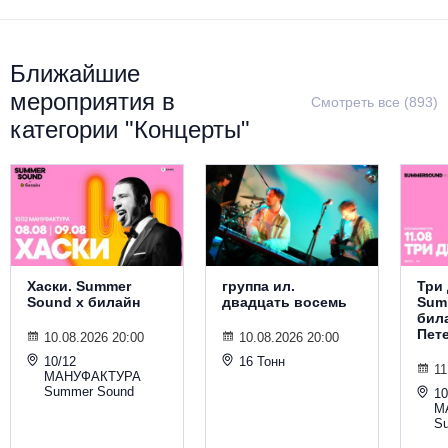
Металл
Ближайшие
мероприятия в
Смотреть все (893)
категории "Концерты"
Хаски. Summer
группа ил.
Три 
Sound х билайн
двадцать восемь
Sum
била
Пет
10.08.2026 20:00
10.08.2026 20:00
10/12
16 Тонн
11
МАНУФАКТУРА
Summer Sound
10
М
S