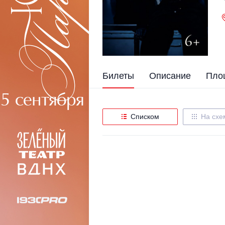
Билеты
Описание
Пло
Списком
На схе