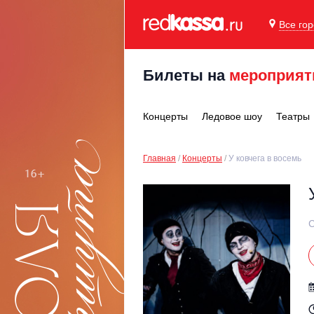
Все го
Билеты на
мероприят
Концерты
Ледовое шоу
Театры
Главная
Концерты
У ковчега в восемь
С