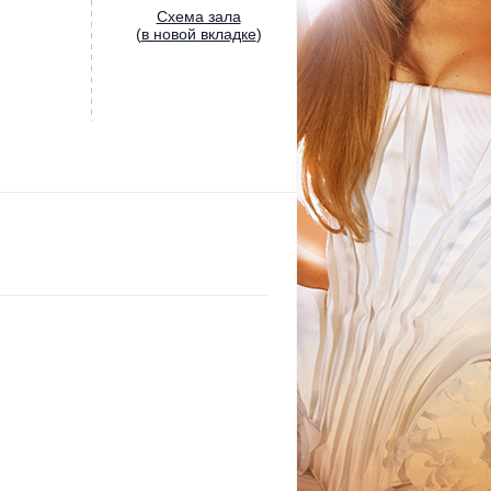
Cхема зала
(
в новой вкладке
)