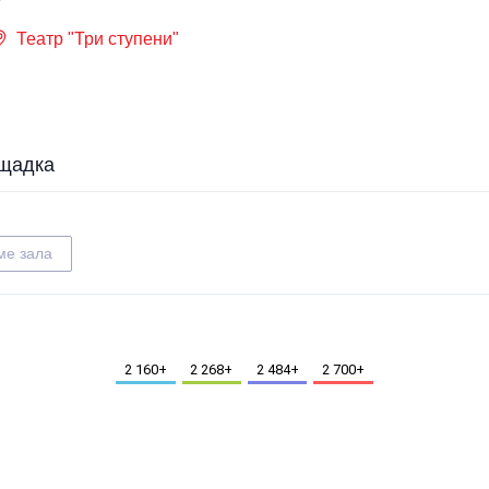
Театр "Три ступени"
щадка
ме зала