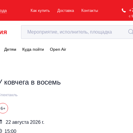
+
рода
Как купить
Доставка
Контакты
с 
ия
Детям
Куда пойти
Open Air
У ковчега в восемь
пектакль
6+
22 августа 2026 г.
15:00