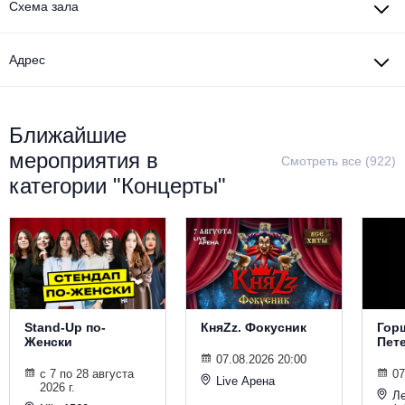
Схема зала
Металл
Адрес
Ближайшие
мероприятия в
Смотреть все (922)
категории "Концерты"
Stand-Up по-
КняZz. Фокусник
Горш
Женски
Пет
07.08.2026 20:00
с 7 по 28 августа
07
Live Арена
2026 г.
Л