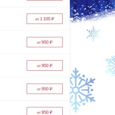
1 100 ₽
от
950 ₽
от
950 ₽
от
950 ₽
от
950 ₽
от