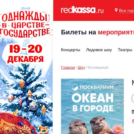
Все го
Билеты на
мероприят
Концерты
Ледовое шоу
Театры
Главная
Шоу
Москвариум