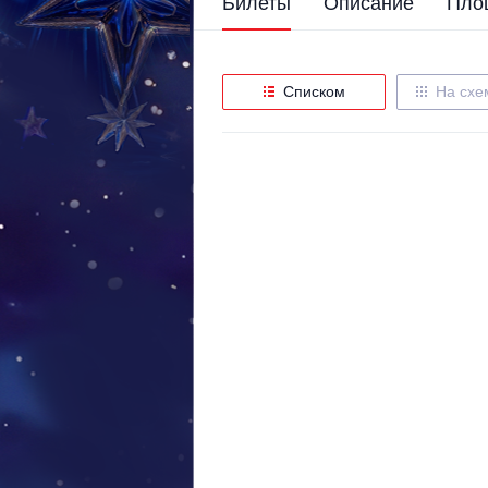
Билеты
Описание
Пло
Списком
На схе