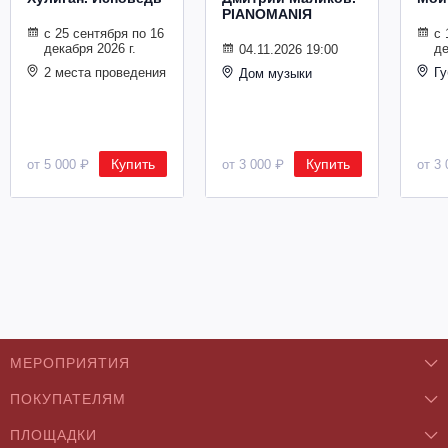
PIANOMANIЯ
с 25 сентября по 16
с 
декабря 2026 г.
де
04.11.2026 19:00
2 места проведения
Гу
Дом музыки
Купить
Купить
от 5 000 ₽
от 3 000 ₽
от 3 
МЕРОПРИЯТИЯ
ПОКУПАТЕЛЯМ
Концерты
ПЛОЩАДКИ
О нас
Классика