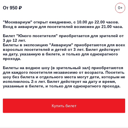
Другое для детей
Поп и эстрада
Известные актёры
От 950 ₽
0+
Все события
Детский концерт
Альтернатива
Комедия
"Москвариум" открыт ежедневно, с 10.00 до 22.00 часов.
Вход в аквариум для посетителей возможен до 21.00 часа.
Детский спектакль
Классическая музыка
Все события
Творческий вечер
Билет "Юного посетителя" приобретается для зрителей от
3 до 12 лет.
Детское шоу
Билеты в экспозицию "Аквариум" приобретаются для всех
Круиз Фест
Мюзикл, оперетта
взрослых посетителей и детей от 3 лет. Билет действует
на дату, указанную в билете, и только для однократного
Детский мюзикл
прохода.
Open-air на ВДНХ
Балет
Билеты на водное шоу (в зрительный зал) приобретаются
для каждого посетителя независимо от возраста. Посетить
Джаз и блюз
шоу без билета и отдельного места могут дети, которым не
Драма
исполнилось 2-х лет. Билет действует на дату и время,
указанные в билете, и только для однократного прохода.
Этно, фолк, кантри
Музыкальный спектакль
Рок
Купить билет
Спектакль
Шансон, романс, авторская песня
Иммерсивный спектакль