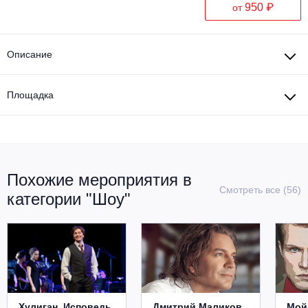
950 ₽
от
Описание
Площадка
Похожие мероприятия в
Смотреть все (56)
категории "Шоу"
Хулиган. Исповедь
Дмитрий Маликов.
Мой