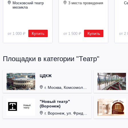
Московский театр
3 места проведения
С
мюзикла
Купить
Купить
от 1 000 ₽
от 1 500 ₽
от 2 
Площадки в категории "Театр"
ЦДКЖ
г. Москва, Комсомольская пл., д. 4.
"Новый театр"
(Воронеж)
г. Воронеж, ул. Фридриха Энгельса, д. 60.