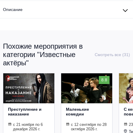
Описание
Похожие мероприятия в
категории "Известные
Смотреть все (31)
актёры"
8.8
Преступление и
Маленькие
С к
наказание
комедии
пове
с 21 ноября по 6
с 12 сентября по 28
23
декабря 2026 г.
октября 2026 г.
Те