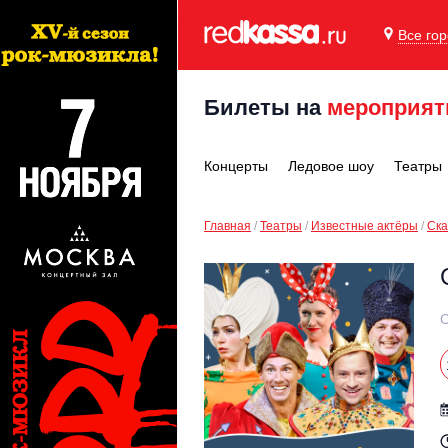
Все го
Билеты на
мероприят
Концерты
Ледовое шоу
Театры
Главная
Театры
Известные актёры
Ска
С