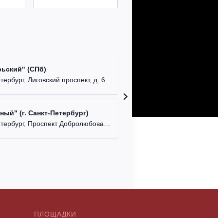
Театр б
ьский" (СПб)
г. Санкт
тербург, Лиговский проспект, д. 6.
Театр "
ый" (г. Санкт-Петербург)
г. Санкт
ербург, Проспект Добролюбова, д. 18.
ПЛОЩАДКИ