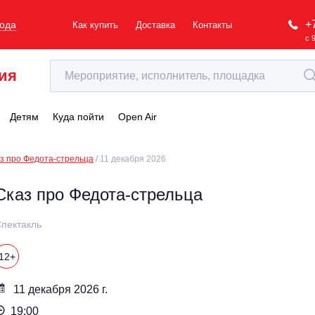
+
рода
Как купить
Доставка
Контакты
с 
ия
Детям
Куда пойти
Open Air
з про Федота-стрельца
11 декабря 2026
Сказ про Федота-стрельца
пектакль
12+
11 декабря 2026 г.
19:00