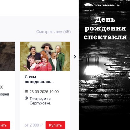
Смотреть все (45)
С кем
Папа
поведешься...
00
28.08.2026 19:00
23.09.2026 19:00
ворец
Театр им. Евг.
Вахтангова
Театриум на
Серпуховке.
пить
Купить
Купить
от 2 000 ₽
от 3 500 ₽