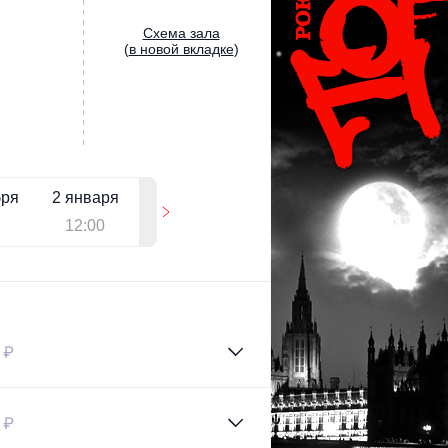
Cхема зала
(
в новой вкладке
)
бря
2 января
12:00
 ₽
 ₽