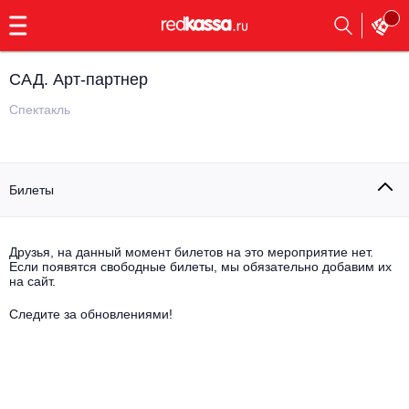
с
9:00
до
23:00
САД. Арт-партнер
Заказать
обратный
Спектакль
звонок
Главная
Все события
Билеты
Выбрать мероприятие
Инди
Все события
Как купить
Электронная музыка
Друзья, на данный момент билетов на это мероприятие нет.
Если появятся свободные билеты, мы обязательно добавим их
на сайт.
Rap, hip-hop, RnB
Все события
Следите за обновлениями!
Контакты
Панк
Поэтический вечер
Все события
Выбрать другой город
Концерты на теплоходе
Опера