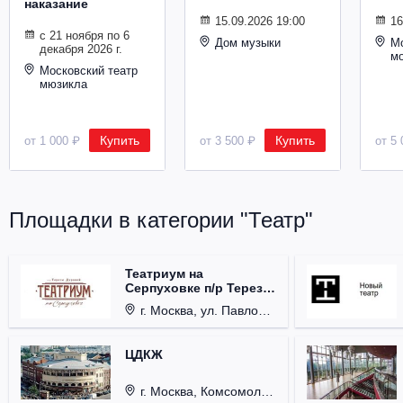
наказание
Металл
15.09.2026 19:00
16
с 21 ноября по 6
Дом музыки
Мо
декабря 2026 г.
м
Московский театр
мюзикла
Купить
Купить
от 1 000 ₽
от 3 500 ₽
от 5 
Площадки в категории "Театр"
Театриум на
Серпуховке п/р Терезы
Дуровой
г. Москва, ул. Павловская, д. 6.
ЦДКЖ
г. Москва, Комсомольская пл., д. 4.