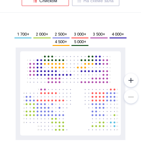
Списком
На схеме зала
Металл